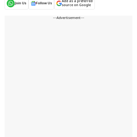
Add as a preferred
Join Us
Follow Us
source on Google
---Advertisement---