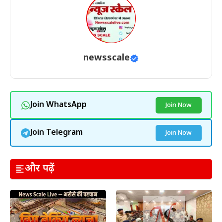
newsscale
Join WhatsApp
Join Now
Join Telegram
Join Now
और पढ़ें