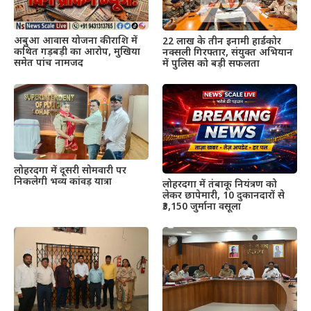
अबुआ आवास योजना की राशि में
22 लाख के तीन इनामी हार्डकोर
कथित गड़बड़ी का आरोप, मुखिया
नक्सली गिरफ्तार, संयुक्त अभियान
समेत पांच नामजद
में पुलिस को बड़ी सफलता
लोहरदगा में दूसरी सोमवारी पर
निकलेगी भव्य कांवड़ यात्रा
लोहरदगा में तंबाकू नियंत्रण को
लेकर छापेमारी, 10 दुकानदारों से
₹3,150 जुर्माना वसूला