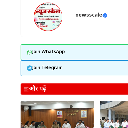
newsscale
Join WhatsApp
Join Telegram
और पढ़ें