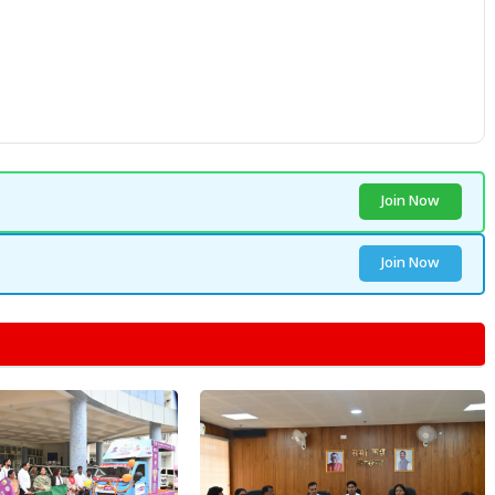
Join Now
Join Now