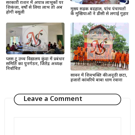
सरकारी राशन में अपात्र लाभुकों पर
शिकंजा, वर्षों से लिया लाभ तो अब
मुख्य सड़क बदहाल, पांच पंचायतों
होगी वसूली
के मुखियाओं ने डीसी से लगाई गुहार
प्लस टू उच्च विद्यालय कुंदा में प्रबंधन
समिति का पुनर्गठन, जितेंद्र अध्यक्ष
निर्वाचित
सावन में शिवभक्ति की अनूठी छटा,
हजारों कांवरिये बाबा धाम रवाना
Leave a Comment
Comment