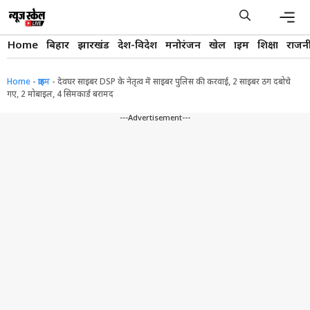
Skip
to
content
Men
Home
बिहार
झारखंड
देश-विदेश
मनोरंजन
खेल
क्राइम
शिक्षा
राजन
Home
-
क्राइम
-
देवघर साइबर DSP के नेतृत्व में साइबर पुलिस की करवाई, 2 साइबर ठग दबोचे
गए, 2 मोबाइल, 4 सिमकार्ड बरामद
---Advertisement---