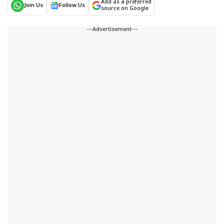
Add as a preferred
Join Us
Follow Us
source on Google
---Advertisement---