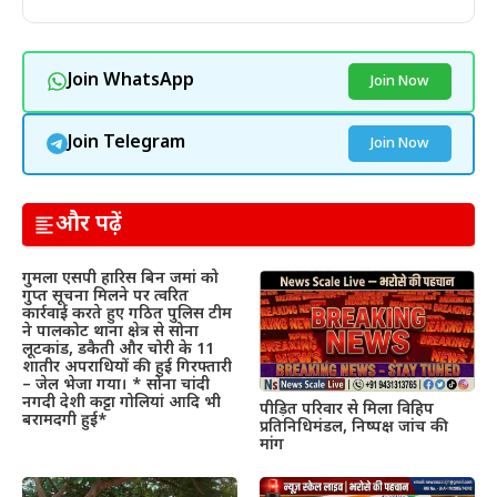
Join WhatsApp
Join Now
Join Telegram
Join Now
और पढ़ें
गुमला एसपी हारिस बिन जमां को
गुप्त सूचना मिलने पर त्वरित
कार्रवाई करते हुए गठित पुलिस टीम
ने पालकोट थाना क्षेत्र से सोना
लूटकांड, डकैती और चोरी के 11
शातीर अपराधियों की हुई गिरफ्तारी
– जेल भेजा गया। * सोना चांदी
नगदी देशी कट्टा गोलियां आदि भी
पीड़ित परिवार से मिला विहिप
बरामदगी हुई*
प्रतिनिधिमंडल, निष्पक्ष जांच की
मांग