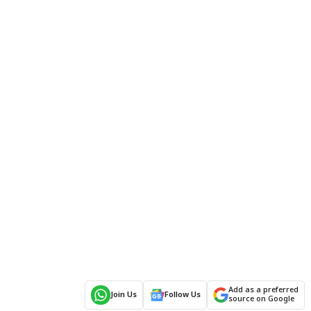
Add as a preferred
Join Us
Follow Us
source on Google