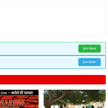
Join Now
Join Now