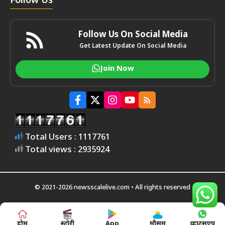
Follow Us
Follow Us On Social Media
Get Latest Update On Social Media
Join Now
Total Users : 1117761
Total views : 2935924
© 2021-2026 newsscalelive.com • All rights reserved
होम
स्टोरी
App
मौसम
व्हाट्सएप