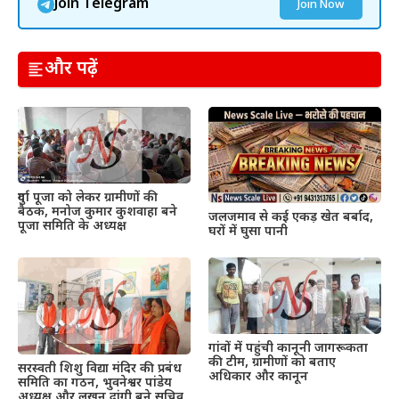
Join Telegram
Join Now
और पढ़ें
दुर्गा पूजा को लेकर ग्रामीणों की
बैठक, मनोज कुमार कुशवाहा बने
जलजमाव से कई एकड़ खेत बर्बाद,
पूजा समिति के अध्यक्ष
घरों में घुसा पानी
गांवों में पहुंची कानूनी जागरूकता
की टीम, ग्रामीणों को बताए
सरस्वती शिशु विद्या मंदिर की प्रबंध
अधिकार और कानून
समिति का गठन, भुवनेश्वर पांडेय
अध्यक्ष और लखन दांगी बने सचिव