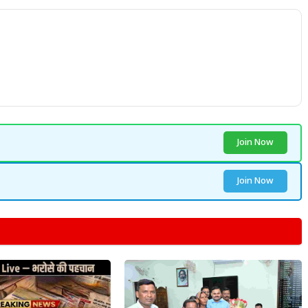
Join Now
Join Now