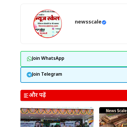
newsscale
Join WhatsApp
Join Telegram
और पढ़ें