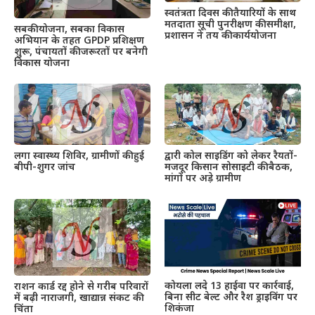
स्वतंत्रता दिवस की तैयारियों के साथ
मतदाता सूची पुनरीक्षण की समीक्षा,
सबकी योजना, सबका विकास
प्रशासन ने तय की कार्ययोजना
अभियान के तहत GPDP प्रशिक्षण
शुरू, पंचायतों की जरूरतों पर बनेगी
विकास योजना
द्वारी कोल साइडिंग को लेकर रैयतों-
लगा स्वास्थ्य शिविर, ग्रामीणों की हुई
मजदूर किसान सोसाइटी की बैठक,
बीपी-शुगर जांच
मांगों पर अड़े ग्रामीण
कोयला लदे 13 हाईवा पर कार्रवाई,
राशन कार्ड रद्द होने से गरीब परिवारों
बिना सीट बेल्ट और रैश ड्राइविंग पर
में बढ़ी नाराजगी, खाद्यान्न संकट की
शिकंजा
चिंता