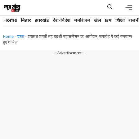
Skip
to
content
Men
Home
बिहार
झारखंड
देश-विदेश
मनोरंजन
खेल
क्राइम
शिक्षा
राजन
Home
-
चतरा
-
जरासंध जयंती सह चंद्रवंशी महासम्मेलन का आयोजन, समारोह में कई गणमान्य
हुए शामिल
---Advertisement---