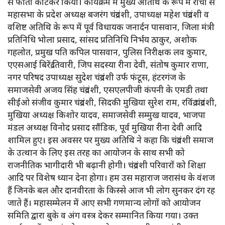
से फीता काटकर किया। कार्यक्रम में मुख्य अतिथि के रूप में रांची से
महासभा के प्रदेश अध्यक्ष बजरंग चंद्रवंशी, उपाध्यक्ष महेश चंद्रवंशी व
वशिष्ट अतिथि के रूप में पूर्व विधायक जनार्दन पासवान, जिला मंत्री
प्रतिनिधि भोला प्रसाद, सांसद प्रतिनिधि निर्भय ठाकुर, अशोक
गहलोत, प्रमुख पति कपिल पासवान, पुलिस निरीक्षक लव कुमार,
एएसआई बिरेंद्र तिवारी, जिप सदस्या रीना देवी, संतोष कुमार राणा,
नगर परिषद उपाध्यक्ष सुदेश चंद्रवंशी उर्फ फंटूस, हंटरगंज के
समाजसेवी अजय सिंह चंद्रवंशी, एसएलपीजी कंपनी के एमडी तथा
सीईओ संजीव कुमार चंद्रवंशी, सिदकी मुखिया सुरेश राम, रविंद्र चंद्रवंशी,
मुखिया अध्यक्ष किशोर यादव, समाजसेवी सम्मुख यादव, भाजपा
मंडल अध्यक्ष विनोद प्रसाद सौंडिक, पूर्व मुखिया रीना देवी आदि
शामिल हुए। इस अवसर पर मुख्य अतिथि ने कहा कि चंद्रवंशी समाज
के उत्थान के लिए इस तरह का आयोजन के साथ सभी को
राजनीतिक भागीदारी भी बढ़ानी होगी। चंद्रवंशी परिवारों को शिक्षा
आदि पर विशेष ध्यान देना होगा। हम उस महाराज जरासंध के वंशज
हैं जिनके बल और दानवीरता के किस्से आज भी लोग सुनकर दंग रह
जाते हैं। महासम्मेलन में आए सभी गणमान्य लोगों को आयोजन
समिति द्वारा बुके व अंग वस्त्र देकर सम्मानित किया गया। उक्त