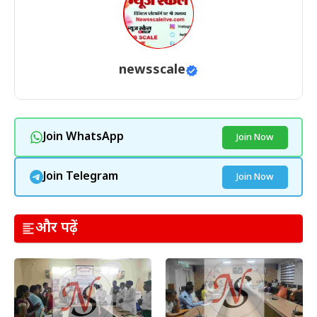
newsscale
Join WhatsApp
Join Now
Join Telegram
Join Now
और पढ़ें