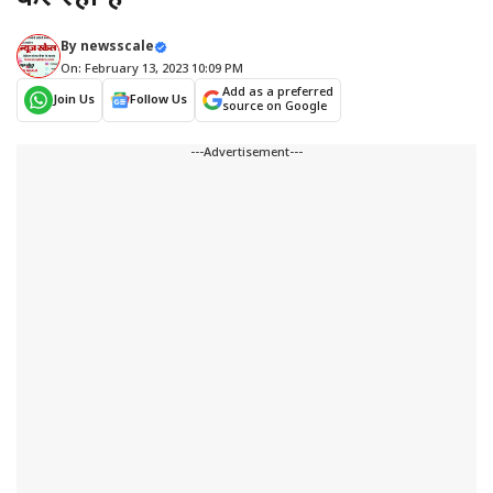
By
newsscale
On: February 13, 2023 10:09 PM
Add as a preferred
Join Us
Follow Us
source on Google
---Advertisement---