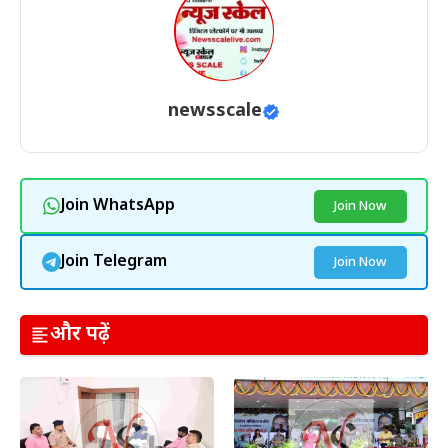
newsscale
Join WhatsApp
Join Now
Join Telegram
Join Now
और पढ़ें