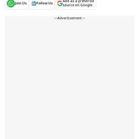
Add as a preferred
Join Us
Follow Us
source on Google
---Advertisement---