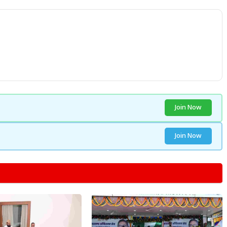
Join Now
Join Now