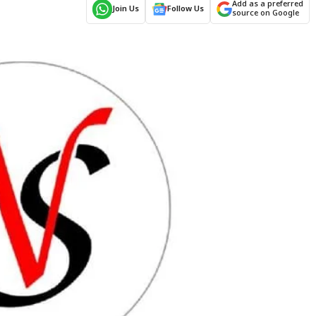
Add as a preferred
Join Us
Follow Us
source on Google