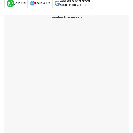
Add as a preferred
Join Us
Follow Us
source on Google
---Advertisement---