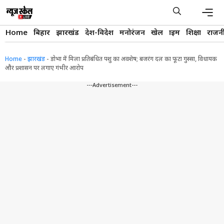
Skip
to
content
Men
Home
बिहार
झारखंड
देश-विदेश
मनोरंजन
खेल
क्राइम
शिक्षा
राजन
Home
-
झारखंड
-
डोभा में मिला प्रतिबंधित पशु का अवशेष; बजरंग दल का फूटा गुस्सा, विधायक
और प्रशासन पर लगाए गंभीर आरोप
---Advertisement---