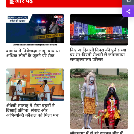
और पढ़ें
विश्व आदिवासी दिवस की पूर्व संध्या
बड़गांव में निषेधाज्ञा लागू, पांच या
पर रंग-बिरंगी रोशनी से जगमगाया
अधिक लोगों के जुटने पर रोक
समाहरणालय परिसर
अंग्रेजी सप्ताह में भैया बहनों ने
दिखाई प्रतिभा. संवाद और
अभिव्यक्ति कौशल को मिला मंच
लोहरदगा में हो रहे ट्राइबल मीट में