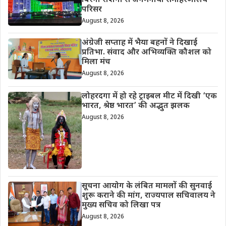
बिरंगी रोशनी से जगमगाया समाहरणालय
परिसर
August 8, 2026
अंग्रेजी सप्ताह में भैया बहनों ने दिखाई
प्रतिभा. संवाद और अभिव्यक्ति कौशल को
मिला मंच
August 8, 2026
लोहरदगा में हो रहे ट्राइबल मीट में दिखी ‘एक
भारत, श्रेष्ठ भारत’ की अद्भुत झलक
August 8, 2026
सूचना आयोग के लंबित मामलों की सुनवाई
शुरू कराने की मांग, राज्यपाल सचिवालय ने
मुख्य सचिव को लिखा पत्र
August 8, 2026