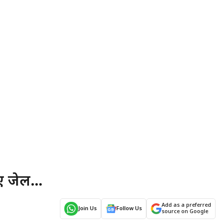
गए जेल…
Add as a preferred
Join Us
Follow Us
source on Google