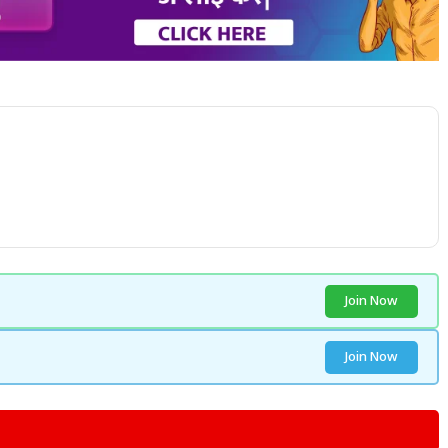
Join Now
Join Now