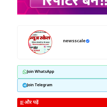
newsscale
Join WhatsApp
Join Telegram
और पढ़ें