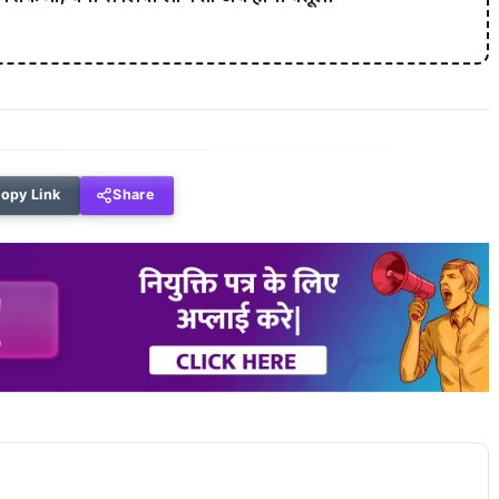
opy Link
Share