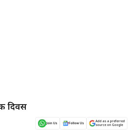
षक दिवस
Add as a preferred
Join Us
Follow Us
source on Google