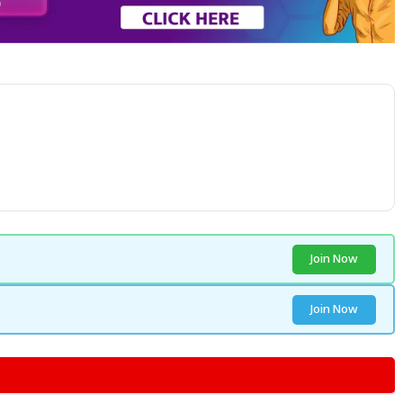
Join Now
Join Now