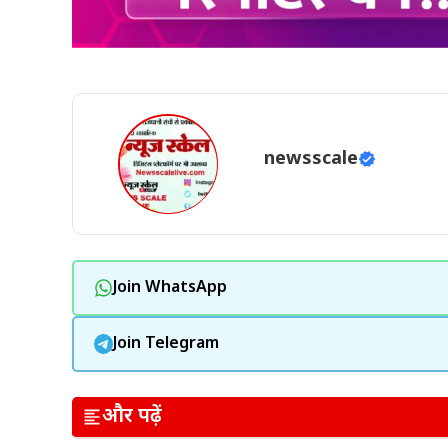
newsscale
Join WhatsApp
Join Telegram
और पढ़ें