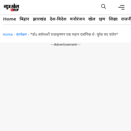
Skip
to
content
Men
Home
बिहार
झारखंड
देश-विदेश
मनोरंजन
खेल
क्राइम
शिक्षा
राजन
Home
-
कार्यक्रम
-
*डॉo सर्वपल्ली राधाकृष्णन एक महान दार्शनिक थे- सुरेश चंद पांडेय*
---Advertisement---