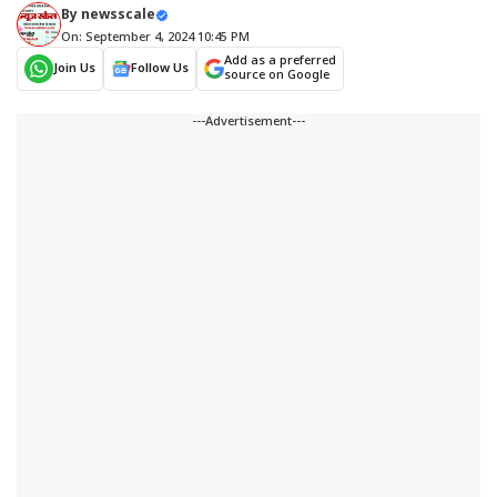
By
newsscale
On: September 4, 2024 10:45 PM
Add as a preferred
Join Us
Follow Us
source on Google
---Advertisement---