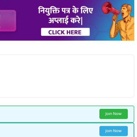
Join Now
Join Now