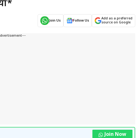
या*
Add as a preferred
Join Us
Follow Us
source on Google
Advertisement---
Join Now