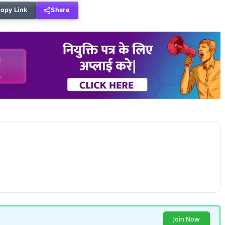
opy Link
Share
Join Now