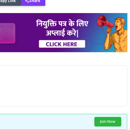
opy Link
Share
Join Now