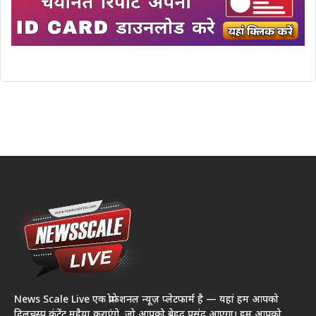
News Scale Live एक प्रोफेशनल न्यूज़ प्लेटफार्म है — यहां हम आपको
दिलचस्प कंटेंट मुहैया कराएंगे, जो आपको बेहद पसंद आएगा। हम आपको