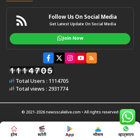
Follow Us On Social Media
Get Latest Update On Social Media
Join Now
Total Users : 1114705
Total views : 2931774
© 2021-2026 newsscalelive.com • All rights reserved
होम
स्टोरी
App
मौसम
व्हाट्सएप