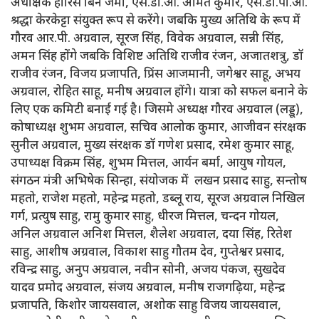
अधीक्षक हारिस बिन जमां, एस.डी.ओ. अमित कुमार, एस.डी.पी.ओ.
श्रद्धा केरकेट्टा संयुक्त रूप से करेंगे। जबकि मुख्य अतिथि के रूप में
गौरव आर.पी. अग्रवाल, सूरज सिंह, विवेक अग्रवाल, सन्नी सिंह,
अमन सिंह होंगे जबकि विशिष्ट अतिथि राजीव रंजन, अजातशत्रु, डॉ
राजीव रंजन, विजय प्रजापति, प्रिंस आजमानी, जगेश्वर साहू, अभय
अग्रवाल, रोहित साहू, मनीष अग्रवाल होंगे। यात्रा को सफल बनाने के
लिए एक कमिटी बनाई गई है। जिसमे अध्यक्ष गौरव अग्रवाल (लड्डू),
कोषाध्यक्ष शुभम अग्रवाल, सचिव आलोक कुमार, आजीवन संरक्षक
सुनील अग्रवाल, मुख्य संरक्षक डॉ गणेश प्रसाद, रमेश कुमार साहू,
उपाध्यक्ष विक्रम सिंह, शुभम मित्तल, आर्यन बर्मा, आयुष गोयल,
संगठन मंत्री अभिषेक सिन्हा, संयोजक में लखन प्रसाद साहु, सन्तोष
महतो, राजेश महतो, महेन्द्र महतो, डब्लू राय, सूरज अग्रवाल निखिल
गर्ग, प्रत्युष साहु, रामु कुमार साहु, धीरज मित्तल, चन्दन गोयल,
अनिल अग्रवाल अनिश मित्तल, शैलेश अग्रवाल, दया सिंह, रितेश
साहु, आशीष अग्रवाल, विकाश साहु गौतम देव, गुप्तेश्वर प्रसाद,
रविन्द्र साहु, अनुप अग्रवाल, नवीन सोनी, अजय पंकज, सुखदेव
यादव प्रमोद अग्रवाल, संजय अग्रवाल, मनीष राजगढ़िया, महेन्द्र
प्रजापति, किशोर जायसवाल, अशोक साहु विजय जायसवाल,