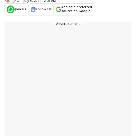
On: July 5, 2024 12:05 AM
Add as a preferred
Join Us
Follow Us
source on Google
---Advertisement---