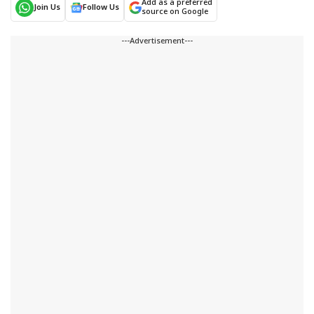
Add as a preferred
Join Us
Follow Us
source on Google
---Advertisement---