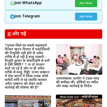
Join WhatsApp
Join Now
Join Telegram
Join Now
और पढ़ें
*गुमला जिले का सबसे महत्वपूर्ण
विभाग खनन विभाग में पदाधिकारी
की नियुक्ति नहीं होने से अवैध
तरीके से हो रही है बालू तस्करी –
विभूति कुमार के सेवानिवृत्ति से बनी
है ऐसी स्थिति* * ना तो चालान
काटे जा रहे हैं और ना ही अवैध
तरीके से बालू, मिट्टी, पत्थर उत्खनन
में रोक लगाने में जिला टास्क फोर्स
अल्पसंख्यक आयोग ने टंडवा कांड
कमेटी रूचि ले रहे जबकि सरकार
की समीक्षा की, दोषियों पर त्वरित
अवैध उत्खनन को लेकर कड़ी
और सख्त कार्रवाई के निर्देश
कार्रवाई की घोषणा की है*