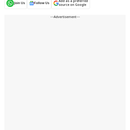
Add as a preferred
Join Us
Follow Us
source on Google
---Advertisement---