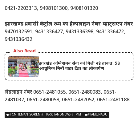
0421-2203313, 9498101300, 9408101320
झारखण्ड प्रवासी कंट्रोल रूम का हेल्पलाइन नंबर-व्हाट्सएप नंबर
9470132591, 9431336427, 9431336398, 9431336472,
9431336432
Also Read
झारखंड अग्निशमन सेवा को मिली नई ताकत, 58
आधुनिक मिनी वाटर टेंडर का लोकार्पण
लैंडलाइन नंबर 0651-2481055, 0651-2480083, 0651-
2481037, 0651-2480058, 0651-2482052, 0651-2481188
#CMHEMANTSOREN #JHARKHANDNEWS # JMM
#TAMILNADU