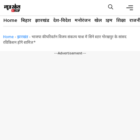
Skip
to
content
Men
Home
बिहार
झारखंड
देश-विदेश
मनोरंजन
खेल
क्राइम
शिक्षा
राजन
Home
-
झारखंड
-
भाजपा की परिवर्तन विजय संकल्प यात्रा में सिने स्टार गोरखपुर के सांसद
रविकिशन होंगे शामिल*
---Advertisement---