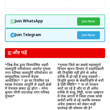
Join WhatsApp
Join Now
Join Telegram
Join Now
और पढ़ें
*विश्व बैंक द्वारा वित्तपोषित शहरी
*गुमला जिले का सबसे महत्वपूर्ण
जलापूर्ति परियोजना अंतर्गत गुमला
विभाग खनन विभाग में पदाधिकारी
नगर परिषद जलापूर्ति परियोजना पर
की नियुक्ति नहीं होने से अवैध
सामुदायिक परामर्श बैठक
तरीके से हो रही है बालू तस्करी –
आयोजित* * हर घर नियमित एवं
विभूति कुमार के सेवानिवृत्ति से बनी
स्वच्छ पेयजल आपूर्ति से शहरी क्षेत्रों
है ऐसी स्थिति* * ना तो चालान
में पेयजल संकट दूर होगा – रमेश
काटे जा रहे हैं और ना ही अवैध
कुमार चीनी उपाध्यक्ष नगर परिषद
तरीके से बालू, मिट्टी, पत्थर उत्खनन
गुमला*
में रोक लगाने में जिला टास्क फोर्स
कमेटी रूचि ले रहे जबकि सरकार
अवैध उत्खनन को लेकर कड़ी
कार्रवाई की घोषणा की है*