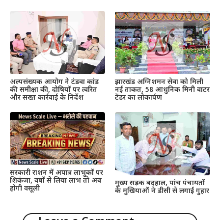
अल्पसंख्यक आयोग ने टंडवा कांड
झारखंड अग्निशमन सेवा को मिली
की समीक्षा की, दोषियों पर त्वरित
नई ताकत, 58 आधुनिक मिनी वाटर
और सख्त कार्रवाई के निर्देश
टेंडर का लोकार्पण
सरकारी राशन में अपात्र लाभुकों पर
शिकंजा, वर्षों से लिया लाभ तो अब
मुख्य सड़क बदहाल, पांच पंचायतों
होगी वसूली
के मुखियाओं ने डीसी से लगाई गुहार