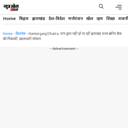
Skip
to
content
Men
Home
बिहार
झारखंड
देश-विदेश
मनोरंजन
खेल
क्राइम
शिक्षा
राजन
Home
-
बिज़नेस
-
Hantarganj/Chatra: एप्प द्वारा नही हो पा रही झारखंड राज्य ग्रामीण बैंक
की निकासी, खाताधारी परेशान
---Advertisement---