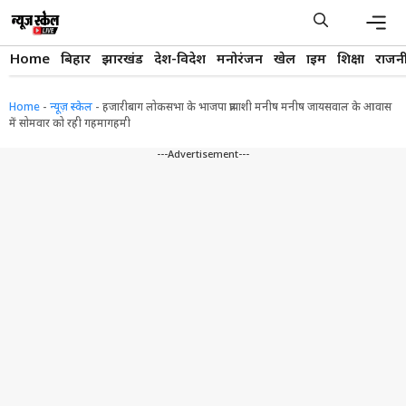
Skip
to
content
Men
Home
बिहार
झारखंड
देश-विदेश
मनोरंजन
खेल
क्राइम
शिक्षा
राजन
Home
-
न्यूज़ स्केल
-
हजारीबाग लोकसभा के भाजपा प्रत्याशी मनीष मनीष जायसवाल के आवास
में सोमवार को रही गहमागहमी
---Advertisement---