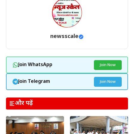
newsscale
Join WhatsApp
Join Now
Join Telegram
Join Now
और पढ़ें