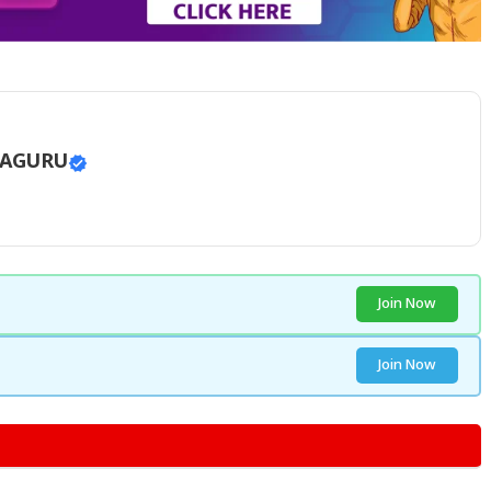
RAGURU
Join Now
Join Now