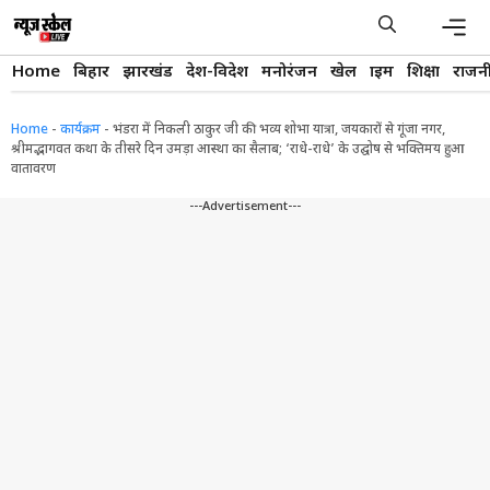
Skip
to
content
Men
Home
बिहार
झारखंड
देश-विदेश
मनोरंजन
खेल
क्राइम
शिक्षा
राजन
Home
-
कार्यक्रम
-
भंडरा में निकली ठाकुर जी की भव्य शोभा यात्रा, जयकारों से गूंजा नगर, ​
श्रीमद्भागवत कथा के तीसरे दिन उमड़ा आस्था का सैलाब; ‘राधे-राधे’ के उद्घोष से भक्तिमय हुआ
वातावरण
---Advertisement---