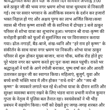
श्रीमद्भागवत कथा ज्ञान यज्ञ’ के तीसरे दिन सोमवार अपराह्न 3:00
बजे ठाकुर जी की भव्य नगर भ्रमण शोभा यात्रा धूमधाम से निकाली
गई। रथ पर सवार भगवान के अलौकिक स्वरूप के दर्शन कर हजारों
भक्त निहाल हो गए और अक्षय पुण्य का लाभ अर्जित किया।कथा
व्यास श्री गौरव कृष्ण शास्त्री जी के सानिध्य में दोपहर 3 बजे ठाकुर
परिसर से शोभा यात्रा का शुभारंभ हुआ। भगवान श्री राधा-कृष्ण की
मनोहारी झांकी को फूलों से सुसज्जित रथ पर विराजमान कराया
गया। ढोल-नगाड़ों, बैंड-बाजे, शंख-ध्वनि और “हरे राम हरे कृष्ण” के
संकीर्तन के साथ यात्रा नगर भ्रमण पर निकली। शोभा यात्रा ठाकुर
परिसर से शुरू होकर मुख्य बाजार, थाना चौक, ब्लॉक रोड होते हुए
पूरे भंडरा नगर का भ्रमण करते हुए पुनः कथा स्थल पहुंची। रास्ते भर
श्रद्धालुओं ने घरों के आगे रंगोली बनाकर, पुष्प वर्षा कर और आरती
उतारकर ठाकुर जी का स्वागत किया। महिलाएं, बुजुर्ग, युवा और
बच्चे सभी भक्ति भाव में लीन होकर “राधे-राधे” और “जय श्री
कृष्ण” के जयकारे लगाते चल रहे थे।शोभा यात्रा के दौरान शांति और
सुरक्षा व्यवस्था बनाए रखने के लिए भंडरा थाना प्रभारी मनोज कुमार
गुप्ता के नेतृत्व में पुलिस बल तैनात रहा। स्वयंसेवकों ने भी भीड़
प्रबंधन में सहयोग किया। गर्मी को देखते हुए जगह-जगह शरबत और