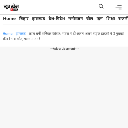
Skip
to
content
Men
Home
बिहार
झारखंड
देश-विदेश
मनोरंजन
खेल
क्राइम
शिक्षा
राजन
Home
-
झारखंड
-
काल बनी शनिवार की रात: भंडरा में दो अलग-अलग सड़क हादसों में 3 युवकों
की दर्दनाक मौत, पसरा मातम!
---Advertisement---