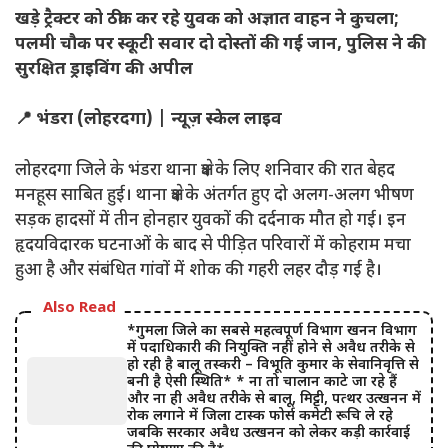
खड़े ट्रैक्टर को ठीक कर रहे युवक को अज्ञात वाहन ने कुचला;
पलमी चौक पर स्कूटी सवार दो दोस्तों की गई जान, पुलिस ने की
सुरक्षित ड्राइविंग की अपील
📍 भंडरा (लोहरदगा) | न्यूज़ स्केल लाइव
लोहरदगा जिले के भंडरा थाना क्षेत्र के लिए शनिवार की रात बेहद
मनहूस साबित हुई। थाना क्षेत्र के अंतर्गत हुए दो अलग-अलग भीषण
सड़क हादसों में तीन होनहार युवकों की दर्दनाक मौत हो गई। इन
हृदयविदारक घटनाओं के बाद से पीड़ित परिवारों में कोहराम मचा
हुआ है और संबंधित गांवों में शोक की गहरी लहर दौड़ गई है।
Also Read
*गुमला जिले का सबसे महत्वपूर्ण विभाग खनन विभाग
में पदाधिकारी की नियुक्ति नहीं होने से अवैध तरीके से
हो रही है बालू तस्करी – विभूति कुमार के सेवानिवृत्ति से
बनी है ऐसी स्थिति* * ना तो चालान काटे जा रहे हैं
और ना ही अवैध तरीके से बालू, मिट्टी, पत्थर उत्खनन में
रोक लगाने में जिला टास्क फोर्स कमेटी रूचि ले रहे
जबकि सरकार अवैध उत्खनन को लेकर कड़ी कार्रवाई