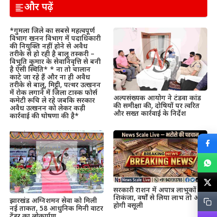
और पढ़ें
*गुमला जिले का सबसे महत्वपूर्ण
विभाग खनन विभाग में पदाधिकारी
की नियुक्ति नहीं होने से अवैध
तरीके से हो रही है बालू तस्करी –
विभूति कुमार के सेवानिवृत्ति से बनी
है ऐसी स्थिति* * ना तो चालान
काटे जा रहे हैं और ना ही अवैध
तरीके से बालू, मिट्टी, पत्थर उत्खनन
में रोक लगाने में जिला टास्क फोर्स
अल्पसंख्यक आयोग ने टंडवा कांड
कमेटी रूचि ले रहे जबकि सरकार
की समीक्षा की, दोषियों पर त्वरित
अवैध उत्खनन को लेकर कड़ी
और सख्त कार्रवाई के निर्देश
कार्रवाई की घोषणा की है*
सरकारी राशन में अपात्र लाभुकों पर
शिकंजा, वर्षों से लिया लाभ तो अब
झारखंड अग्निशमन सेवा को मिली
होगी वसूली
नई ताकत, 58 आधुनिक मिनी वाटर
टेंडर का लोकार्पण