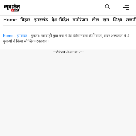
Skip
to
content
Men
Home
बिहार
झारखंड
देश-विदेश
मनोरंजन
खेल
क्राइम
शिक्षा
राजन
Home
-
झारखंड
-
गुमला: मारवाड़ी युवा मंच ने पेश की मानवता की मिसाल, सदर अस्पताल में 4
युवाओं ने किया स्वैच्छिक रक्तदान!
---Advertisement---