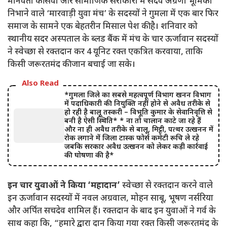
मानवता की सेवा और सामाजिक सरोकारों में सदैव अग्रणी भूमिका
निभाने वाले ‘मारवाड़ी युवा मंच’ के सदस्यों ने गुमला में एक बार फिर
समाज के सामने एक बेहतरीन मिसाल पेश की है। शनिवार को
स्थानीय सदर अस्पताल के ब्लड बैंक में मंच के चार ऊर्जावान सदस्यों
ने स्वेच्छा से रक्तदान कर 4 यूनिट रक्त एकत्रित करवाया, ताकि
किसी जरूरतमंद की जान बचाई जा सके।
Also Read
*गुमला जिले का सबसे महत्वपूर्ण विभाग खनन विभाग
में पदाधिकारी की नियुक्ति नहीं होने से अवैध तरीके से
हो रही है बालू तस्करी – विभूति कुमार के सेवानिवृत्ति से
बनी है ऐसी स्थिति* * ना तो चालान काटे जा रहे हैं
और ना ही अवैध तरीके से बालू, मिट्टी, पत्थर उत्खनन में
रोक लगाने में जिला टास्क फोर्स कमेटी रूचि ले रहे
जबकि सरकार अवैध उत्खनन को लेकर कड़ी कार्रवाई
की घोषणा की है*
इन चार युवाओं ने किया ‘महादान’
स्वेच्छा से रक्तदान करने वाले
इन ऊर्जावान सदस्यों में नवल अग्रवाल, मोहन साबू, भूषण नर्सरिया
और अर्पित सचदेव शामिल हैं। रक्तदान के बाद इन युवाओं ने गर्व के
साथ कहा कि, “हमारे द्वारा दान किया गया रक्त किसी जरूरतमंद के