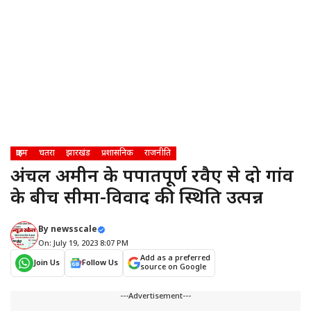
क्राइम
चतरा
झारखंड
प्रशासनिक
राजनीति
अंचल अमीन के पक्षपातपूर्ण रवैए से दो गांव
के बीच सीमा-विवाद की स्थिति उत्पन्न
By
newsscale
On: July 19, 2023 8:07 PM
Add as a preferred
Join Us
Follow Us
source on Google
---Advertisement---