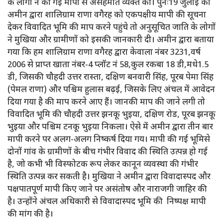
के लोगों ने की गई मापी से असहमति व्यक्त की। पुनः19 जुलाई को
अमीन द्वारा शालिग्राम राणा वगैरह को एकपक्षीय मापी की सूचना
देकर विवादित भूमि की माप करने पहुंचे तो अनुसूचित जाति के लोगों
ने मुखिया और ग्रामीणों को इसकी जानकारी दी। अमीन द्वारा बताया
गया कि हम शालिग्राम राणा वगैरह द्वारा केवाला नंबर 3231,वर्ष
2006 से प्राप्त खाता नंबर-4 प्लॉट नं 58,कुल रकबा 18 डी,मधे1.5
डी, जिसकी चौहदी उत्तर रास्ता, दक्षिण बनवारी सिंह, पूरब पेमा सिंह
(पेमल राणा) और पश्चिम हुलास बढ़ई, जिसके लिए अंचल में आवेदन
दिया गया है की माप करने आए हैं। जानकी माप की जाने लगी तो
विवादित भूमि की चौहदी उत्तर झनकू भुइया, दक्षिण रोड, पूरब झनकू
भुइया और पश्चिम टनकू भुइया निकला। ऐसे में अमीन द्वारा तीन बार
मापी करने पर अलग-अलग निष्कर्ष दिया गय। मापी की गई भूमिसे
दोनों गांव के ग्रामीणों के बीच गंभीर विवाद की स्थिति उत्पन्न हो गई
है, जो कभी भी विस्फोटक रूप लेकर कानून व्यवस्था की गंभीर
स्थिति उत्पन्न कर सकती है। मुखिया ने अमीन द्वारा विवादास्पद और
पक्षपातपूर्ण मापी किए जाने पर असंतोष और नाराजगी जाहिर की
है। उन्होंने अंचल अधिकारी से विवादास्पद भूमि की निष्पक्ष मापी
की मांग की है।