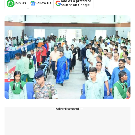
Add as a preferred
Join Us
Follow Us
source on Google
---Advertisement---