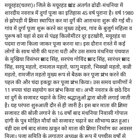
मयूरहंड(चतरा)। जिले के मयूरहंड प्रखंड अंतर्गत ढोढी-मंधनिया में
शारदीय नवरात्र में दुर्गा पूजा का इतिहास 45 वर्ष पुराना है। वर्ष 1980
से झोपड़ी में प्रतिमा स्थापित कर मां दुर्गे की आराधना शुरू की गई थी।
गांव में दुर्गा पूजा शुरू करने का मुख्य उद्देश्य, गांव के बुजुर्ग महिला व
पुरूष को यहां से दस से पंद्रह किलोमीटर दूर इटखोरी, मयूरहंड या
पदमा राजा किला जाकर पूजा करना था। इस दौरान रास्ते में कई
लोगों के साथ चोरी की घटना घटी और उस समय मंधनिया पंचयात
के मुखिया विसंभर प्रसाद सिंह, सरपंच गोविंद प्रसाद सिंह, सारंधर प्रसाद
सिंह, सरयू महतो, रामलाल महतो, फागु महतो, भिक्खो महतो, कन्नी
महतो, रामजीत महतो मुख्य रूप से बैठक कर पूजा प्रारंभ करने की
पहल की और चंदा इकट्ठा कर पूजा प्रारंभ किया। उस समय ग्रामीणों ने
11 रुपया चंदा सहयोग कर प्रारंभ किया था। अभी नवरात्र के छठे दिन
मां दुर्गे के सजावट चढ़ाने के लिए श्रद्धालुओं द्वारा बोली लगाई जाती
है। यह परंपरा शुरुआती दौर से ही जारी है। इस बार माता की प्रतिमा
सजावट की बोली लगाने के 16 वर्षाे बाद मंधनिया निवासी गोपाल
दांगी के पुत्र मोहित मौर्या को सजावट चढ़ाने का सौभाग्य प्राप्त हुआ।
वंही दस वर्ष बाद संजय ठाकुर को माता की प्रतिमा निर्माण का अवसर
मिला। पूजा समिति के लगातार अध्यक्ष के रूप में पच्चीस वर्षाे से