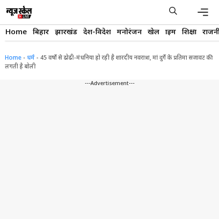
Skip
to
content
Men
Home
बिहार
झारखंड
देश-विदेश
मनोरंजन
खेल
क्राइम
शिक्षा
राजन
Home
-
धर्म
-
45 वर्षाे से ढोढी-मंधनिया हो रही है शारदीय नवरात्रा, मां दुर्गे के प्रतिमा सजावट की
लगती है बोली
---Advertisement---