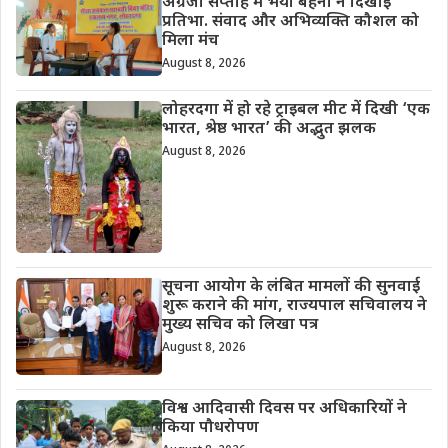
अंग्रेजी सप्ताह में भैया बहनों ने दिखाई
प्रतिभा. संवाद और अभिव्यक्ति कौशल को
मिला मंच
August 8, 2026
लोहरदगा में हो रहे ट्राइबल मीट में दिखी ‘एक
भारत, श्रेष्ठ भारत’ की अद्भुत झलक
August 8, 2026
सूचना आयोग के लंबित मामलों की सुनवाई
शुरू कराने की मांग, राज्यपाल सचिवालय ने
मुख्य सचिव को लिखा पत्र
August 8, 2026
विश्व आदिवासी दिवस पर अधिकारियों ने
किया पौधरोपण