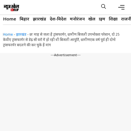
Skip
to
content
Men
Home
बिहार
झारखंड
देश-विदेश
मनोरंजन
खेल
क्राइम
शिक्षा
राजन
Home
-
झारखंड
-
छः माह से जला है ट्रांसफार्मर, ग्रामीण बिजली उपभोक्ता परेशान, दो 25
केवीए ट्रांसफार्मर से डेढ़ सौ घरों में हो रही थी बिजली आपूर्ति, ग्रामीणएक वर्ष पूर्व ही दोनो
ट्रांसफरर्मर बदलने की कर चुके है मांग
---Advertisement---