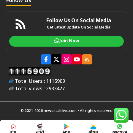
Follow Us
Follow Us On Social Media
Get Latest Update On Social Media
Join Now
Total Users : 1115909
Total views : 2933427
© 2021-2026 newsscalelive.com • All rights reserved
होम
स्टोरी
App
मौसम
व्हाट्सएप