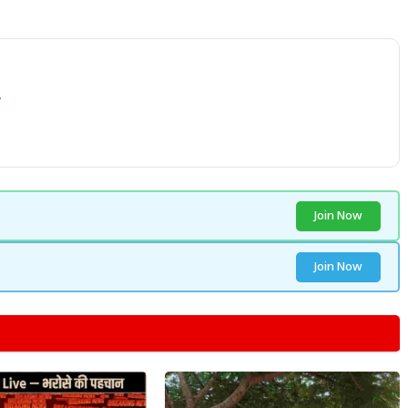
Join Now
Join Now