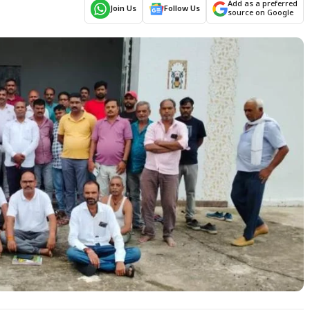
Add as a preferred
Join Us
Follow Us
source on Google