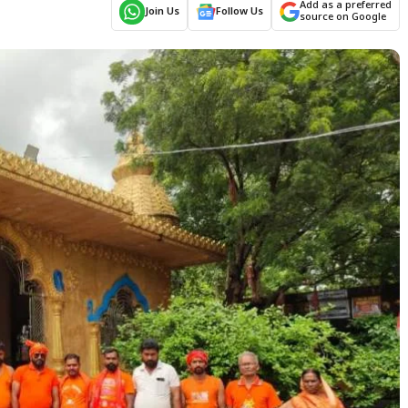
Add as a preferred
Join Us
Follow Us
source on Google