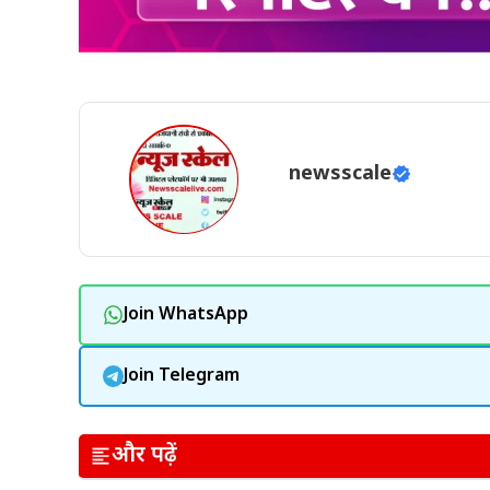
newsscale
Join WhatsApp
Join Telegram
और पढ़ें