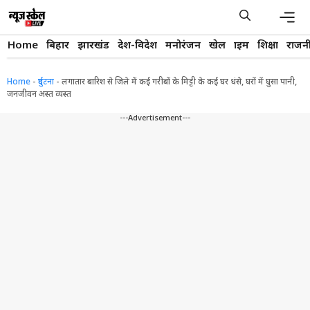
Skip
to
content
Men
Home
बिहार
झारखंड
देश-विदेश
मनोरंजन
खेल
क्राइम
शिक्षा
राजन
Home
-
दुर्घटना
-
लगातार बारिश से जिले में कई गरीबों के मिट्टी के कई घर धंसे, घरों में घुसा पानी,
जनजीवन अस्त व्यस्त
---Advertisement---