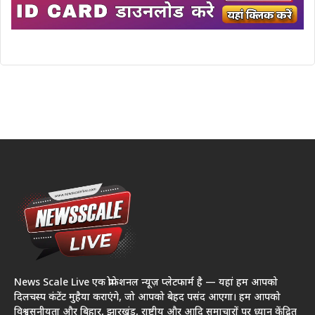
News Scale Live एक प्रोफेशनल न्यूज़ प्लेटफार्म है — यहां हम आपको
दिलचस्प कंटेंट मुहैया कराएंगे, जो आपको बेहद पसंद आएगा। हम आपको
विश्वसनीयता और बिहार, झारखंड, राष्ट्रीय और आदि समाचारों पर ध्यान केंद्रित