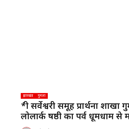
झारखंड
गुमला
*श्री सर्वेश्वरी समूह प्रार्थना शा
लोलार्क षष्ठी का पर्व धूमधाम से