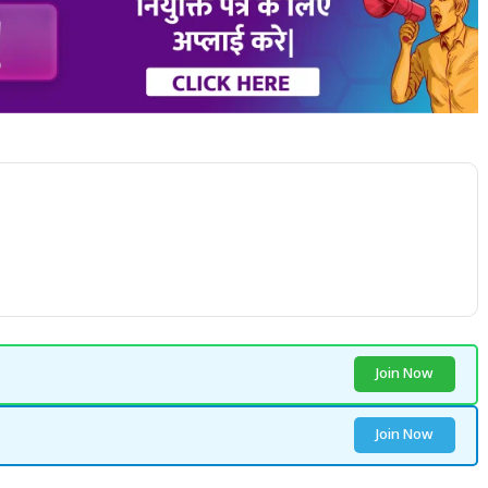
Join Now
Join Now