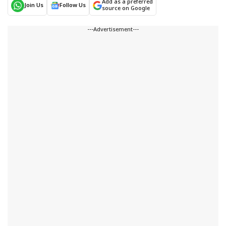
Add as a preferred
Join Us
Follow Us
source on Google
---Advertisement---