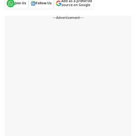
Add as a preferred
Join Us
Follow Us
source on Google
---Advertisement---