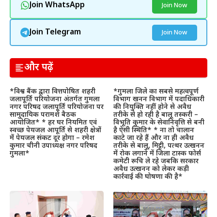
Join WhatsApp
Join Now
Join Telegram
Join Now
और पढ़ें
*विश्व बैंक द्वारा वित्तपोषित शहरी
*गुमला जिले का सबसे महत्वपूर्ण
जलापूर्ति परियोजना अंतर्गत गुमला
विभाग खनन विभाग में पदाधिकारी
नगर परिषद जलापूर्ति परियोजना पर
की नियुक्ति नहीं होने से अवैध
सामुदायिक परामर्श बैठक
तरीके से हो रही है बालू तस्करी –
आयोजित* * हर घर नियमित एवं
विभूति कुमार के सेवानिवृत्ति से बनी
स्वच्छ पेयजल आपूर्ति से शहरी क्षेत्रों
है ऐसी स्थिति* * ना तो चालान
में पेयजल संकट दूर होगा – रमेश
काटे जा रहे हैं और ना ही अवैध
कुमार चीनी उपाध्यक्ष नगर परिषद
तरीके से बालू, मिट्टी, पत्थर उत्खनन
गुमला*
में रोक लगाने में जिला टास्क फोर्स
कमेटी रूचि ले रहे जबकि सरकार
अवैध उत्खनन को लेकर कड़ी
कार्रवाई की घोषणा की है*