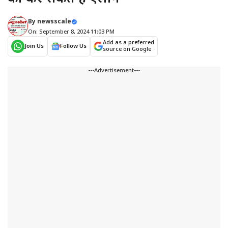
By
newsscale
On: September 8, 2024 11:03 PM
Add as a preferred
Join Us
Follow Us
source on Google
---Advertisement---