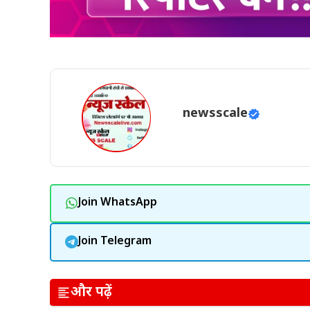
newsscale
Join WhatsApp
Join Telegram
और पढ़ें