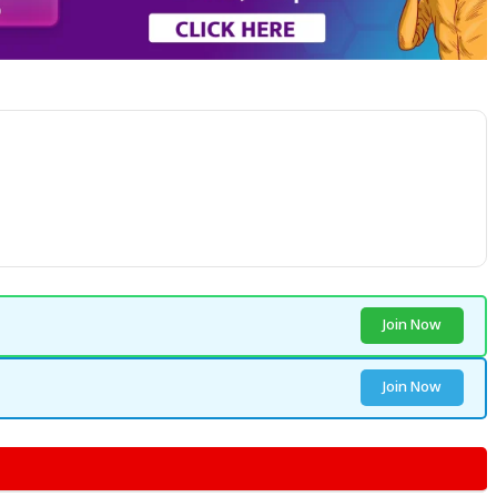
Join Now
Join Now