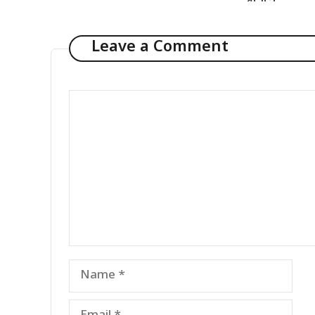
Leave a Comment
Comment
Name
Email