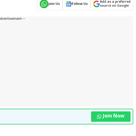
Add as a preferred
Join Us
Follow Us
source on Google
Advertisement---
Join Now