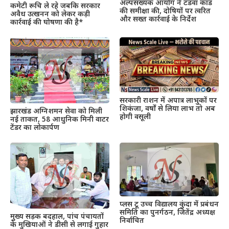
अल्पसंख्यक आयोग ने टंडवा कांड
कमेटी रूचि ले रहे जबकि सरकार
की समीक्षा की, दोषियों पर त्वरित
अवैध उत्खनन को लेकर कड़ी
और सख्त कार्रवाई के निर्देश
कार्रवाई की घोषणा की है*
सरकारी राशन में अपात्र लाभुकों पर
शिकंजा, वर्षों से लिया लाभ तो अब
झारखंड अग्निशमन सेवा को मिली
होगी वसूली
नई ताकत, 58 आधुनिक मिनी वाटर
टेंडर का लोकार्पण
प्लस टू उच्च विद्यालय कुंदा में प्रबंधन
समिति का पुनर्गठन, जितेंद्र अध्यक्ष
मुख्य सड़क बदहाल, पांच पंचायतों
निर्वाचित
के मुखियाओं ने डीसी से लगाई गुहार