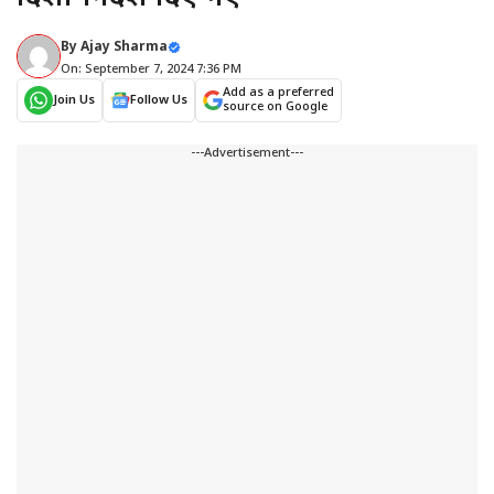
By
Ajay Sharma
On: September 7, 2024 7:36 PM
Add as a preferred
Join Us
Follow Us
source on Google
---Advertisement---