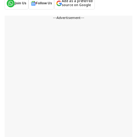
Add as a preferred
Join Us
Follow Us
source on Google
---Advertisement---